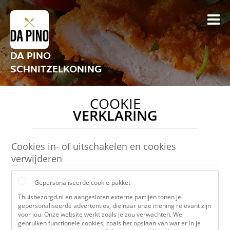
DA PINO
SCHNITZELKONING
COOKIE
VERKLARING
Cookies in- of uitschakelen en cookies
verwijderen
Gepersonaliseerde cookie-pakket
Thuisbezorgd.nl en aangesloten externe partijen tonen je
gepersonaliseerde advertenties, die naar onze mening relevant zijn
voor jou. Onze website werkt zoals je zou verwachten. We
gebruiken functionele cookies, zoals het opslaan van wat er in je